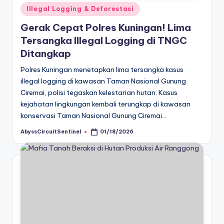
Posted
Illegal Logging & Deforestasi
in
Gerak Cepat Polres Kuningan! Lima
Tersangka Illegal Logging di TNGC
Ditangkap
Polres Kuningan menetapkan lima tersangka kasus
illegal logging di kawasan Taman Nasional Gunung
Ciremai, polisi tegaskan kelestarian hutan. Kasus
kejahatan lingkungan kembali terungkap di kawasan
konservasi Taman Nasional Gunung Ciremai…
AbyssCircuitSentinel
01/18/2026
Posted
by