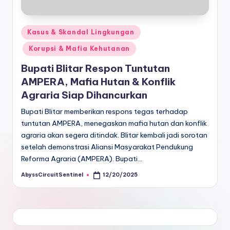
Posted
Kasus & Skandal Lingkungan
in
Korupsi & Mafia Kehutanan
Bupati Blitar Respon Tuntutan
AMPERA, Mafia Hutan & Konflik
Agraria Siap Dihancurkan
Bupati Blitar memberikan respons tegas terhadap
tuntutan AMPERA, menegaskan mafia hutan dan konflik
agraria akan segera ditindak. Blitar kembali jadi sorotan
setelah demonstrasi Aliansi Masyarakat Pendukung
Reforma Agraria (AMPERA). Bupati…
AbyssCircuitSentinel
12/20/2025
Posted
by