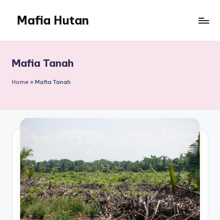
Mafia Hutan
Skip
to
Mengungkap
content
Kejahatan
dan
Mafia Tanah
Perusakan
Hutan
Home
»
Mafia Tanah