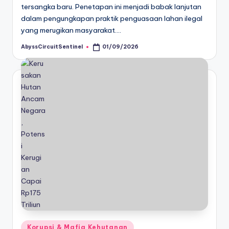
tersangka baru. Penetapan ini menjadi babak lanjutan
dalam pengungkapan praktik penguasaan lahan ilegal
yang merugikan masyarakat.…
AbyssCircuitSentinel
01/09/2026
Posted
by
Posted
Korupsi & Mafia Kehutanan