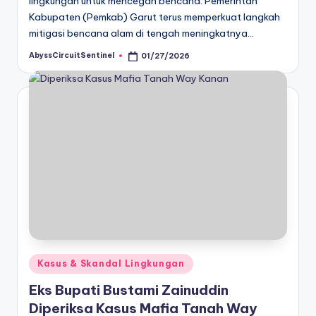
lingkungan untuk mencegah bencana. Pemerintah
Kabupaten (Pemkab) Garut terus memperkuat langkah
mitigasi bencana alam di tengah meningkatnya…
AbyssCircuitSentinel
01/27/2026
Posted
by
Posted
Kasus & Skandal Lingkungan
in
Eks Bupati Bustami Zainuddin
Diperiksa Kasus Mafia Tanah Way