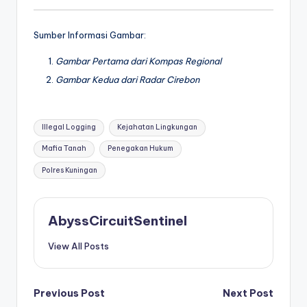
Sumber Informasi Gambar:
Gambar Pertama dari Kompas Regional
Gambar Kedua dari Radar Cirebon
Tags:
Illegal Logging
Kejahatan Lingkungan
Mafia Tanah
Penegakan Hukum
Polres Kuningan
AbyssCircuitSentinel
View All Posts
Post
Previous Post
Next Post