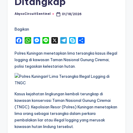
Ditangkap
AbyssCircuitSentinel
01/18/2026
Posted
by
Bagikan
F
W
M
L
X
T
S
S
a
h
e
i
e
k
h
c
a
s
n
l
y
a
Polres Kuningan menetapkan lima tersangka kasus illegal
e
t
s
e
e
p
r
logging di kawasan Taman Nasional Gunung Ciremai,
b
s
e
g
e
e
polisi tegaskan kelestarian hutan.
o
A
n
r
o
p
g
a
k
p
e
m
r
Kasus kejahatan lingkungan kembali terungkap di
kawasan konservasi Taman Nasional Gunung Ciremai
(TNGC). Kepolisian Resor (Polres) Kuningan menetapkan
lima orang sebagai tersangka dalam perkara
pembalakan liar atau illegal logging yang merusak
kawasan hutan lindung tersebut.