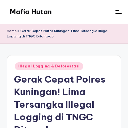
Mafia Hutan
Skip
to
Mengungkap
content
Kejahatan
Home
»
Gerak Cepat Polres Kuningan! Lima Tersangka Illegal
dan
Logging di TNGC Ditangkap
Perusakan
Hutan
Posted
Illegal Logging & Deforestasi
in
Gerak Cepat Polres
Kuningan! Lima
Tersangka Illegal
Logging di TNGC