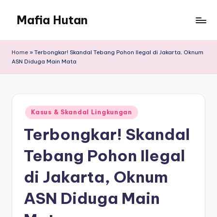
Mafia Hutan
Skip
to
Mengungkap
content
Kejahatan
Home
»
Terbongkar! Skandal Tebang Pohon Ilegal di Jakarta, Oknum
dan
ASN Diduga Main Mata
Perusakan
Hutan
Posted
Kasus & Skandal Lingkungan
in
Terbongkar! Skandal
Tebang Pohon Ilegal
di Jakarta, Oknum
ASN Diduga Main