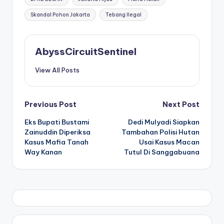
Skandal Pohon Jakarta
Tebang Ilegal
AbyssCircuitSentinel
View All Posts
Post
Previous Post
Next Post
Eks Bupati Bustami
Dedi Mulyadi Siapkan
navigation
Zainuddin Diperiksa
Tambahan Polisi Hutan
Kasus Mafia Tanah
Usai Kasus Macan
Way Kanan
Tutul Di Sanggabuana