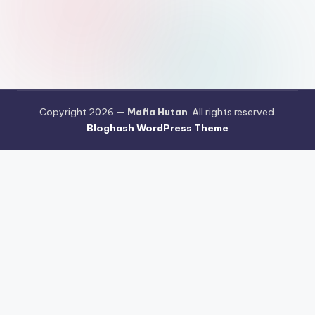
Copyright 2026 —
Mafia Hutan
. All rights reserved.
Bloghash WordPress Theme
Pengujian Efisiensi Rendering Vektor Visual Pada Mahjong Ways
2
Riset Tingkat Kestabilan Latensi Streaming Platform Live
Kasino
Sistem Manajemen Algoritma Beban Kerja Pada Platform
Mahjong Ways
Pengembangan Fitur Antarmuka Berbasis Gestur Oleh
Tim PG Soft
Dampak Optimasi Script Engine Terhadap Kecepatan
Akses Mahjong Wins
Arsitektur Sistem Keamanan Data Terenkripsi
Pada Gates of Olympus
Strategi Pengimporan Aset Digital Kompak
Dari Pragmatic Play
Pentingnya Penyesuaian Sensitivitas Layar
Sentuh Untuk Kemudahan Maxwin
Pengujian Tingkat Stabilisasi
Refresh Rate Layar Pada Mahjong Ways 2
Pembaruan Protokol