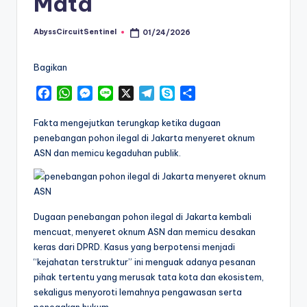
Mata
AbyssCircuitSentinel
01/24/2026
Posted
by
Bagikan
F
W
M
L
X
T
S
S
a
h
e
i
e
k
h
c
a
s
n
l
y
a
Fakta mengejutkan terungkap ketika dugaan
e
t
s
e
e
p
r
penebangan pohon ilegal di Jakarta menyeret oknum
b
s
e
g
e
e
ASN dan memicu kegaduhan publik.
o
A
n
r
o
p
g
a
k
p
e
m
r
Dugaan penebangan pohon ilegal di Jakarta kembali
mencuat, menyeret oknum ASN dan memicu desakan
keras dari DPRD. Kasus yang berpotensi menjadi
“kejahatan terstruktur” ini menguak adanya pesanan
pihak tertentu yang merusak tata kota dan ekosistem,
sekaligus menyoroti lemahnya pengawasan serta