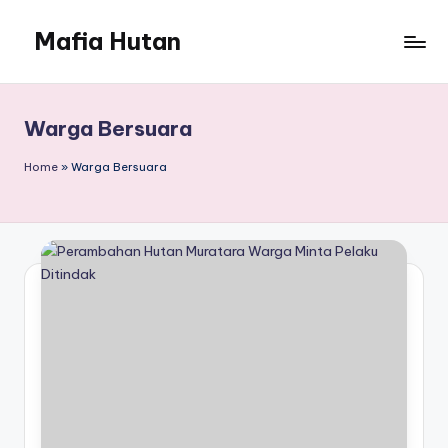
Mafia Hutan
Skip
to
Mengungkap
content
Kejahatan
dan
Warga Bersuara
Perusakan
Hutan
Home
»
Warga Bersuara