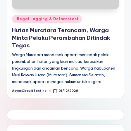
Posted
Illegal Logging & Deforestasi
in
Hutan Muratara Terancam, Warga
Minta Pelaku Perambahan Ditindak
Tegas
Warga Muratara mendesak aparat menindak pelaku
perambahan hutan yang kian meluas, kerusakan
lingkungan dan ancaman bencana. Warga Kabupaten
Musi Rawas Utara (Muratara), Sumatera Selatan,
mendesak aparat penegak hukum untuk segera…
AbyssCircuitSentinel
01/12/2026
Posted
by