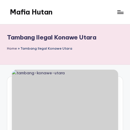
Mafia Hutan
Skip
to
Mengungkap
content
Kejahatan
dan
Tambang Ilegal Konawe Utara
Perusakan
Hutan
Home
»
Tambang Ilegal Konawe Utara