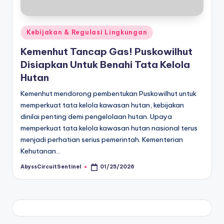
Posted
Kebijakan & Regulasi Lingkungan
in
Kemenhut Tancap Gas! Puskowilhut
Disiapkan Untuk Benahi Tata Kelola
Hutan
Kemenhut mendorong pembentukan Puskowilhut untuk
memperkuat tata kelola kawasan hutan, kebijakan
dinilai penting demi pengelolaan hutan. Upaya
memperkuat tata kelola kawasan hutan nasional terus
menjadi perhatian serius pemerintah. Kementerian
Kehutanan…
AbyssCircuitSentinel
01/25/2026
Posted
by