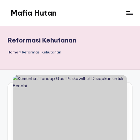
Mafia Hutan
Skip
to
Mengungkap
content
Kejahatan
dan
Reformasi Kehutanan
Perusakan
Hutan
Home
»
Reformasi Kehutanan