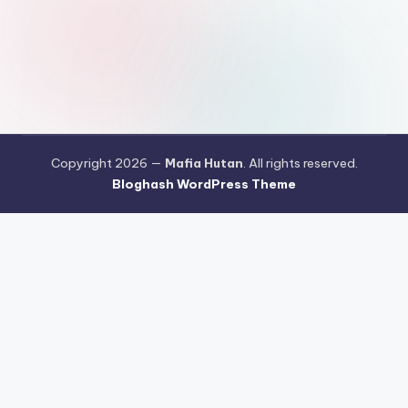
Copyright 2026 —
Mafia Hutan
. All rights reserved.
Bloghash WordPress Theme
Pengujian Efisiensi Rendering Vektor Visual Pada Mahjong Ways
2
Riset Tingkat Kestabilan Latensi Streaming Platform Live
Kasino
Sistem Manajemen Algoritma Beban Kerja Pada Platform
Mahjong Ways
Pengembangan Fitur Antarmuka Berbasis Gestur Oleh
Tim PG Soft
Dampak Optimasi Script Engine Terhadap Kecepatan
Akses Mahjong Wins
Arsitektur Sistem Keamanan Data Terenkripsi
Pada Gates of Olympus
Strategi Pengimporan Aset Digital Kompak
Dari Pragmatic Play
Pentingnya Penyesuaian Sensitivitas Layar
Sentuh Untuk Kemudahan Maxwin
Pengujian Tingkat Stabilisasi