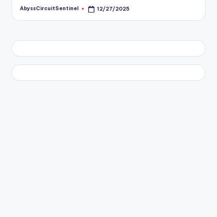
AbyssCircuitSentinel
12/27/2025
Posted
by