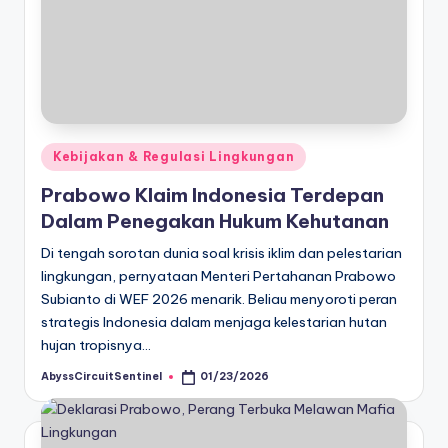
Posted
Kebijakan & Regulasi Lingkungan
in
Prabowo Klaim Indonesia Terdepan
Dalam Penegakan Hukum Kehutanan
Di tengah sorotan dunia soal krisis iklim dan pelestarian
lingkungan, pernyataan Menteri Pertahanan Prabowo
Subianto di WEF 2026 menarik. Beliau menyoroti peran
strategis Indonesia dalam menjaga kelestarian hutan
hujan tropisnya…
AbyssCircuitSentinel
01/23/2026
Posted
by