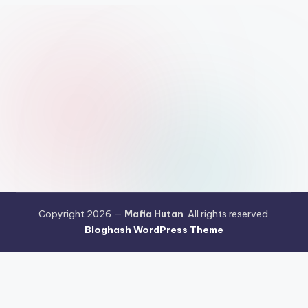
Copyright 2026 —
Mafia Hutan
. All rights reserved.
Bloghash WordPress Theme
Pengujian Efisiensi Rendering Vektor Visual Pada Mahjong Ways
2
Riset Tingkat Kestabilan Latensi Streaming Platform Live
Kasino
Sistem Manajemen Algoritma Beban Kerja Pada Platform
Mahjong Ways
Pengembangan Fitur Antarmuka Berbasis Gestur Oleh