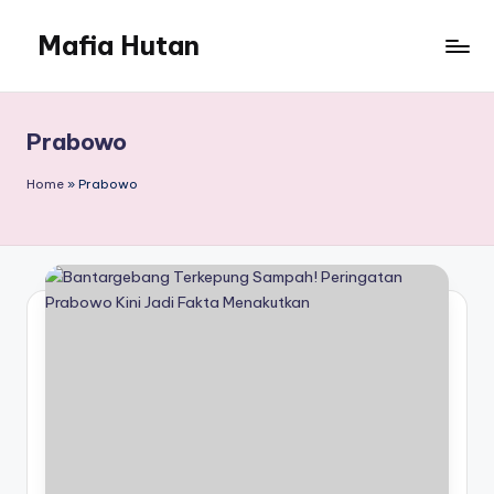
Mafia Hutan
Skip
to
Mengungkap
content
Kejahatan
dan
Prabowo
Perusakan
Hutan
Home
»
Prabowo