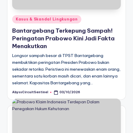
Posted
Kasus & Skandal Lingkungan
in
Bantargebang Terkepung Sampah!
Peringatan Prabowo Kini Jadi Fakta
Menakutkan
Longsor sampah besar di TPST Bantargebang
membuktikan peringatan Presiden Prabowo bukan
sekadar retorika. Peristiwa ini menewaskan enam orang,
sementara satu korban masih dicari, dan enam lainnya
selamat. Kapasitas Bantargebang yang…
AbyssCircuitSentinel
03/10/2026
Posted
by