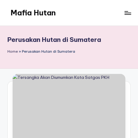
Mafia Hutan
Skip
to
Mengungkap
content
Kejahatan
dan
Perusakan Hutan di Sumatera
Perusakan
Hutan
Home
»
Perusakan Hutan di Sumatera