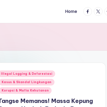
facebook.
twitte
t
Home
Posted
Illegal Logging & Deforestasi
n
Kasus & Skandal Lingkungan
Korupsi & Mafia Kehutanan
Tangse Memanas! Massa Kepung