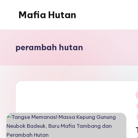
Mafia Hutan
Skip
to
Mengungkap
content
Kejahatan
dan
perambah hutan
Perusakan
Hutan
i