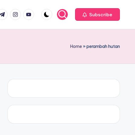
com
r.com
.me
instagram.com
youtube.com
Subscribe
Home
»
perambah hutan