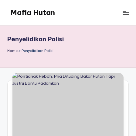
Mafia Hutan
Skip
to
Mengungkap
content
Kejahatan
dan
Penyelidikan Polisi
Perusakan
Hutan
Home
»
Penyelidikan Polisi