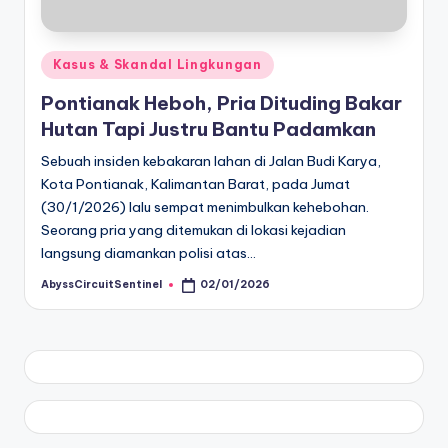
Posted
Kasus & Skandal Lingkungan
in
Pontianak Heboh, Pria Dituding Bakar
Hutan Tapi Justru Bantu Padamkan
Sebuah insiden kebakaran lahan di Jalan Budi Karya,
Kota Pontianak, Kalimantan Barat, pada Jumat
(30/1/2026) lalu sempat menimbulkan kehebohan.
Seorang pria yang ditemukan di lokasi kejadian
langsung diamankan polisi atas…
AbyssCircuitSentinel
02/01/2026
Posted
by