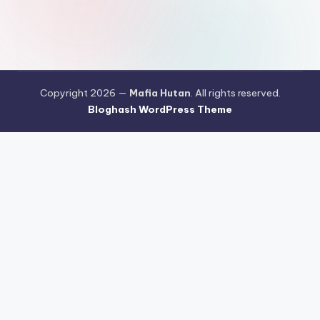
Copyright 2026 —
Mafia Hutan
. All rights reserved.
Bloghash WordPress Theme
Pengujian Efisiensi Rendering Vektor Visual Pada Mahjong Ways
2
Riset Tingkat Kestabilan Latensi Streaming Platform Live
Kasino
Sistem Manajemen Algoritma Beban Kerja Pada Platform
Mahjong Ways
Pengembangan Fitur Antarmuka Berbasis Gestur Oleh
Tim PG Soft
Dampak Optimasi Script Engine Terhadap Kecepatan
Akses Mahjong Wins
Arsitektur Sistem Keamanan Data Terenkripsi
Pada Gates of Olympus
Strategi Pengimporan Aset Digital Kompak
Dari Pragmatic Play
Pentingnya Penyesuaian Sensitivitas Layar
Sentuh Untuk Kemudahan Maxwin
Pengujian Tingkat Stabilisasi
Refresh Rate Layar Pada Mahjong Ways 2
Pembaruan Protokol
Komunikasi Jaringan Server Gates of Olympus
Teknik Pemrosesan