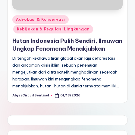
Posted
Advokasi & Konservasi
in
Kebijakan & Regulasi Lingkungan
Hutan Indonesia Pulih Sendiri, Ilmuwan
Ungkap Fenomena Menakjubkan
Di tengah kekhawatiran global akan laju deforestasi
dan ancaman krisis iklim, sebuah penemuan
mengejutkan dari citra satelit menghadirkan secercah
harapan. ​Ilmuwan kini mengungkap fenomena
menakjubkan, hutan-hutan di dunia ternyata memiliki…
AbyssCircuitSentinel
01/18/2026
Posted
by