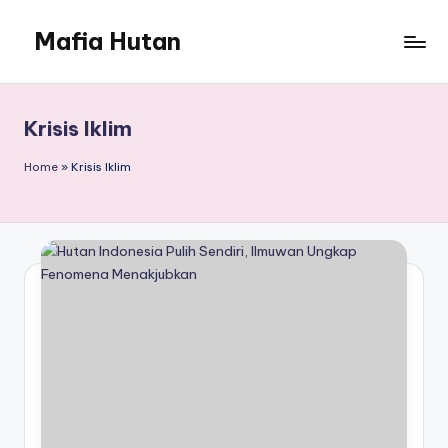
Mafia Hutan
Skip
to
Mengungkap
content
Kejahatan
dan
Krisis Iklim
Perusakan
Hutan
Home
»
Krisis Iklim