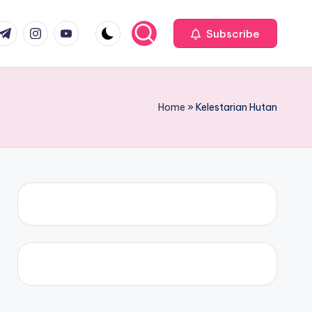
com
r.com
.me
instagram.com
youtube.com
Subscribe
Home
»
Kelestarian Hutan