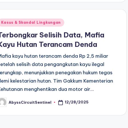
Posted
Kasus & Skandal Lingkungan
n
Terbongkar Selisih Data, Mafia
Kayu Hutan Terancam Denda
Mafia kayu hutan terancam denda Rp 2,5 miliar
setelah selisih data pengangkutan kayu ilegal
terungkap, menunjukkan penegakan hukum tegas
demi kelestarian hutan. Tim Gakkum Kementerian
Kehutanan menghentikan dua motor air…
12/28/2025
AbyssCircuitSentinel
osted
y