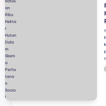
i
P
b