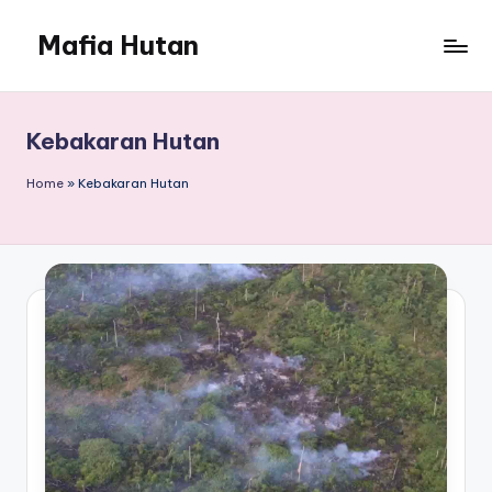
Mafia Hutan
Skip
to
Mengungkap
content
Kejahatan
dan
Kebakaran Hutan
Perusakan
Hutan
Home
»
Kebakaran Hutan