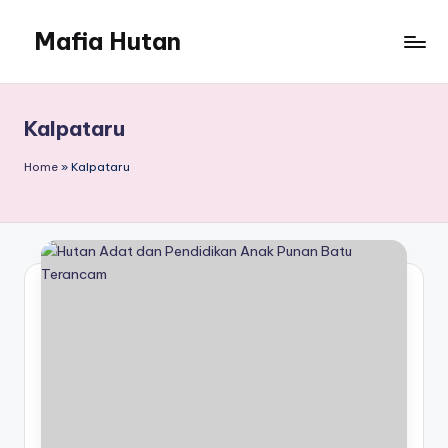
Mafia Hutan
Skip
to
Mengungkap
content
Kejahatan
dan
Kalpataru
Perusakan
Hutan
Home
»
Kalpataru