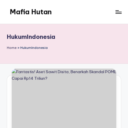
Mafia Hutan
Skip
to
Mengungkap
content
Kejahatan
dan
HukumIndonesia
Perusakan
Hutan
Home
»
HukumIndonesia