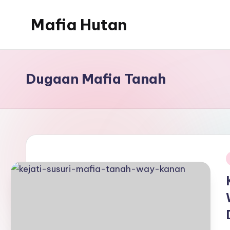
Mafia Hutan
Skip
to
Mengungkap
content
Kejahatan
dan
Dugaan Mafia Tanah
Perusakan
Hutan
i