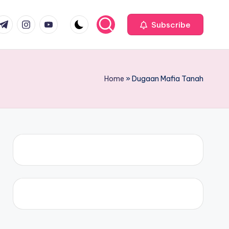
com
r.com
.me
instagram.com
youtube.com
Subscribe
Home
»
Dugaan Mafia Tanah