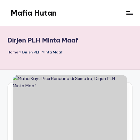
Mafia Hutan
Skip
to
Mengungkap
content
Kejahatan
dan
Dirjen PLH Minta Maaf
Perusakan
Hutan
Home
»
Dirjen PLH Minta Maaf