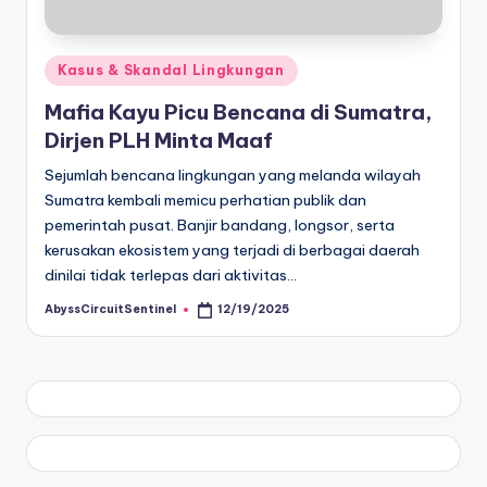
Posted
Kasus & Skandal Lingkungan
in
Mafia Kayu Picu Bencana di Sumatra,
Dirjen PLH Minta Maaf
Sejumlah bencana lingkungan yang melanda wilayah
Sumatra kembali memicu perhatian publik dan
pemerintah pusat. Banjir bandang, longsor, serta
kerusakan ekosistem yang terjadi di berbagai daerah
dinilai tidak terlepas dari aktivitas…
AbyssCircuitSentinel
12/19/2025
Posted
by