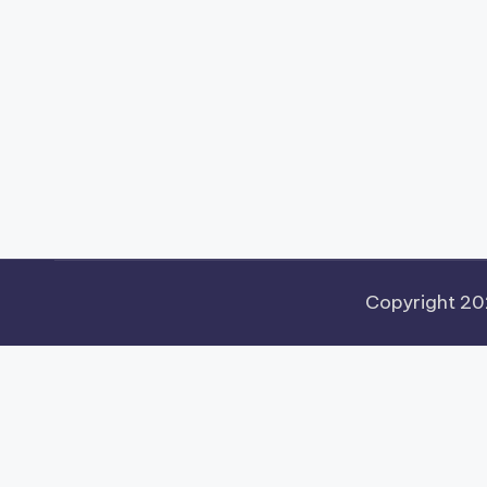
Copyright 2
Pengujian Efisiensi Rendering Vektor Visual Pada Mah
Beban Kerja Pada Platform Mahjong Ways
Pengembanga
Akses Mahjong Wins
Arsitektur Sistem Keamanan Data
Play
Pentingnya Penyesuaian Sensitivitas Layar Sent