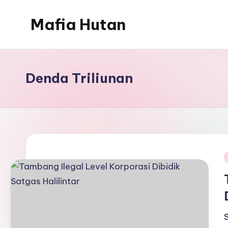
Mafia Hutan
Skip
to
Mengungkap
content
Kejahatan
dan
Denda Triliunan
Perusakan
Hutan
i