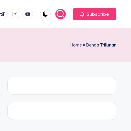
com
r.com
.me
instagram.com
youtube.com
Subscribe
Home
»
Denda Triliunan