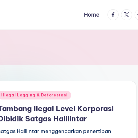
facebook.
twitte
t
Home
Posted
Illegal Logging & Deforestasi
n
Tambang Ilegal Level Korporasi
Dibidik Satgas Halilintar
Satgas Halilintar menggencarkan penertiban