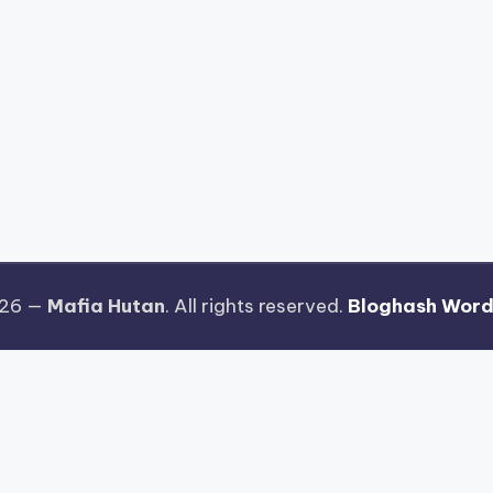
026 —
Mafia Hutan
. All rights reserved.
Bloghash Wor
jong Ways 2
Riset Tingkat Kestabilan Latensi Streaming 
n Fitur Antarmuka Berbasis Gestur Oleh Tim PG Soft
 Terenkripsi Pada Gates of Olympus
Strategi Pengimpo
uh Untuk Kemudahan Maxwin
Pengujian Tingkat Stabilis