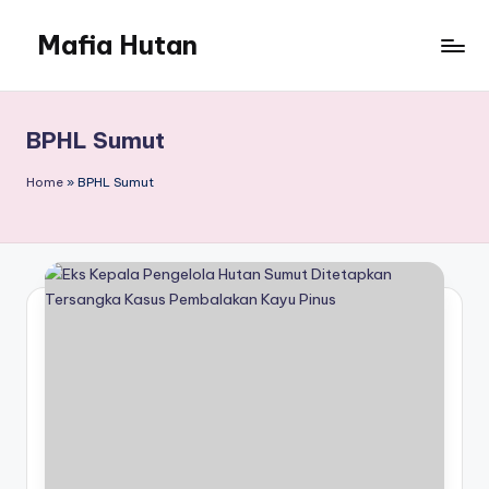
Mafia Hutan
Skip
to
Mengungkap
content
Kejahatan
dan
BPHL Sumut
Perusakan
Hutan
Home
»
BPHL Sumut