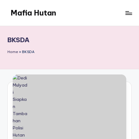
Mafia Hutan
Skip
to
Mengungkap
content
Kejahatan
dan
BKSDA
Perusakan
Hutan
Home
»
BKSDA