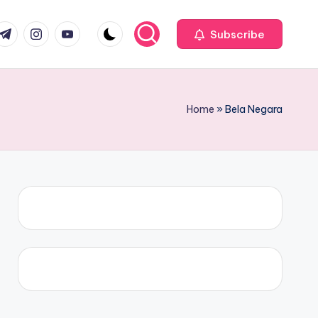
com
r.com
.me
instagram.com
youtube.com
Subscribe
Home
»
Bela Negara