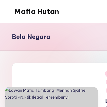
Mafia Hutan
Skip
to
Mengungkap
content
Kejahatan
dan
Bela Negara
Perusakan
Hutan
i