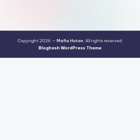
Copyright 2026 —
Mafia Hutan
. All rights reserved.
Bloghash WordPress Theme
Pengujian Efisiensi Rendering Vektor Visual Pada Mahjong Ways
2
Riset Tingkat Kestabilan Latensi Streaming Platform Live
Kasino
Sistem Manajemen Algoritma Beban Kerja Pada Platform
Mahjong Ways
Pengembangan Fitur Antarmuka Berbasis Gestur Oleh
Tim PG Soft
Dampak Optimasi Script Engine Terhadap Kecepatan
Akses Mahjong Wins
Arsitektur Sistem Keamanan Data Terenkripsi
Pada Gates of Olympus
Strategi Pengimporan Aset Digital Kompak
Dari Pragmatic Play
Pentingnya Penyesuaian Sensitivitas Layar
Sentuh Untuk Kemudahan Maxwin
Pengujian Tingkat Stabilisasi
Refresh Rate Layar Pada Mahjong Ways 2
Pembaruan Protokol
Komunikasi Jaringan Server Gates of Olympus
Teknik Pemrosesan