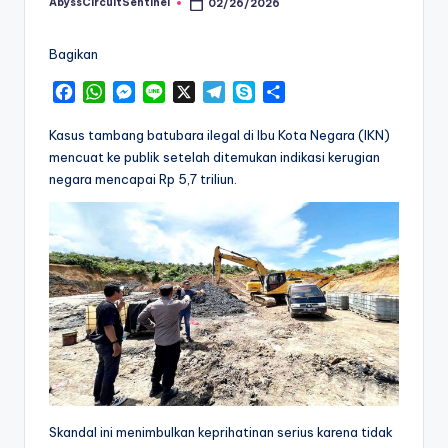
AbyssCircuitSentinel
02/26/2026
Posted
by
Bagikan
F
W
M
L
X
T
S
S
a
h
e
i
e
k
h
c
a
s
n
l
y
a
Kasus tambang batubara ilegal di Ibu Kota Negara (IKN)
e
t
s
e
e
p
r
mencuat ke publik setelah ditemukan indikasi kerugian
b
s
e
g
e
e
negara mencapai Rp 5,7 triliun.
o
A
n
r
o
p
g
a
k
p
e
m
r
Skandal ini menimbulkan keprihatinan serius karena tidak