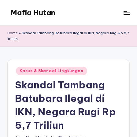
Mafia Hutan
Skip
to
Mengungkap
content
Kejahatan
Home
»
Skandal Tambang Batubara Ilegal di IKN, Negara Rugi Rp 5,7
dan
Triliun
Perusakan
Hutan
Posted
Kasus & Skandal Lingkungan
in
Skandal Tambang
Batubara Ilegal di
IKN, Negara Rugi Rp
5,7 Triliun