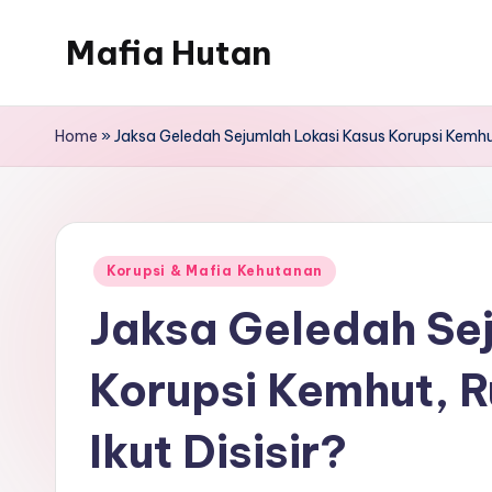
Mafia Hutan
Skip
to
Mengungkap
content
Kejahatan
Home
»
Jaksa Geledah Sejumlah Lokasi Kasus Korupsi Kemhut,
dan
Perusakan
Hutan
Posted
Korupsi & Mafia Kehutanan
in
Jaksa Geledah Se
Korupsi Kemhut, 
Ikut Disisir?