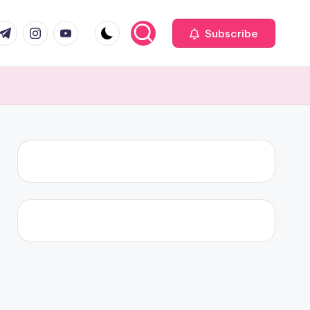
com
r.com
.me
instagram.com
youtube.com
Subscribe