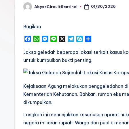
01/30/2026
AbyssCircuitSentinel
Posted
by
Bagikan
F
W
M
L
X
T
S
S
a
h
e
i
e
k
h
c
a
s
n
l
y
a
Jaksa geledah beberapa lokasi terkait kasus 
e
t
s
e
e
p
r
untuk kumpulkan bukti penting.
b
s
e
g
e
e
o
A
n
r
o
p
g
a
k
p
e
m
Kejaksaan Agung melakukan penggeledahan di b
r
Kementerian Kehutanan. Bahkan, rumah eks mente
dikumpulkan.
Langkah ini menunjukkan keseriusan aparat h
negara miliaran rupiah. Warga dan publik menan