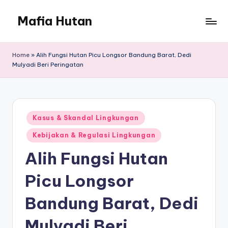
Mafia Hutan
Skip
to
Mengungkap
content
Kejahatan
Home
»
Alih Fungsi Hutan Picu Longsor Bandung Barat, Dedi
dan
Mulyadi Beri Peringatan
Perusakan
Hutan
Posted
Kasus & Skandal Lingkungan
in
Kebijakan & Regulasi Lingkungan
Alih Fungsi Hutan
Picu Longsor
Bandung Barat, Dedi
Mulyadi Beri