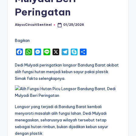
Peringatan
AbyssCircuitSentinel
01/25/2026
Posted
by
Bagikan
F
W
M
L
X
T
S
S
a
h
e
i
e
k
h
c
a
s
n
l
y
a
Dedi Mulyadi peringatkan longsor Bandung Barat akibat
e
t
s
e
e
p
r
alih fungsi hutan menjadi kebun sayur pakai plastik.
b
s
e
g
e
e
Simak fakta selengkapnya.
o
A
n
r
o
p
g
a
k
p
e
m
r
Longsor yang terjadi di Bandung Barat kembali
menyoroti masalah alih fungsi lahan. Dedi Mulyadi
menegaskan, seharusnya wilayah tersebut tetap
sebagai hutan rimbun, bukan dijadikan kebun sayur
dengan plastik.