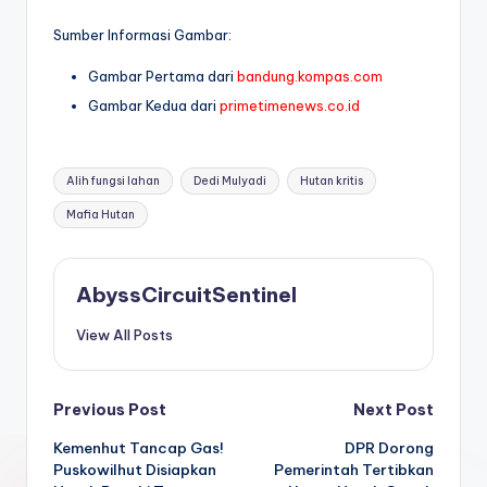
Sumber Informasi Gambar:
Gambar Pertama dari
bandung.kompas.com
Gambar Kedua dari
primetimenews.co.id
Tags:
Alih fungsi lahan
Dedi Mulyadi
Hutan kritis
Mafia Hutan
AbyssCircuitSentinel
View All Posts
Post
Previous Post
Next Post
Kemenhut Tancap Gas!
DPR Dorong
navigation
Puskowilhut Disiapkan
Pemerintah Tertibkan